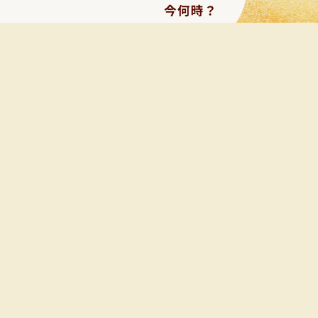
「Beer Thirty」とは、
海外で"飲みに誘う時"に