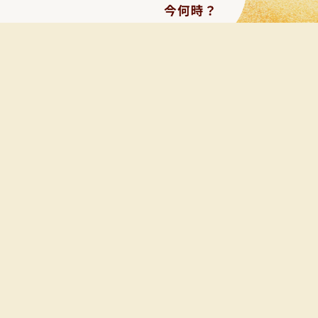
「Beer Thirty」とは、
海外で"飲みに誘う時"に